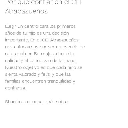
Por qué confiar en el CEI 
Atrapasueños
Elegir un centro para los primeros 
años de tu hijo es una decisión 
importante. En el CEI Atrapasueños, 
nos esforzamos por ser un espacio de 
referencia en Bormujos, donde la 
calidad y el cariño van de la mano. 
Nuestro objetivo es que cada niño se 
sienta valorado y feliz, y que las 
familias encuentren tranquilidad y 
confianza.
Si quieres conocer más sobre 
nuestro proyecto, te invitamos a 
visitar la página oficial del 
cei 
atrapasueños bormujos
. Allí 