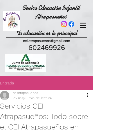
Centro Educación Infantil
Atrapasueños
Tu educación es lo principal
cei.atrapasuenos@gmail.com
602469926
Entrada
ceiatrapasuenos
25 may
3 min de lectura
Servicios CEI
Atrapasueños: Todo sobre
el CEI Atrapasueños en