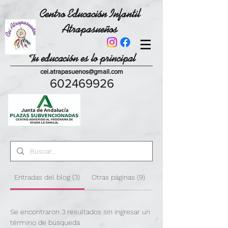
Centro Educación Infantil
Atrapasueños
Tu educación es lo principal
cei.atrapasuenos@gmail.com
602469926
Entradas del blog (3)
Otras páginas (9)
Se encontraron 3 resultados sin ingresar un
término de búsqueda